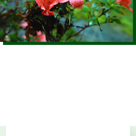
2025.12.17
仕事ナビから
のお知らせ
1/17(土)「しずおか森林の仕事ガイダンス（静岡市）」開催
します（外部サイトに移行します）
2025.12.01
森の写真館か
らのお知らせ
【終了】森林写真コンクール受賞作品展示中（静銀県庁支
店）
2025.11.14
仕事ナビから
のお知らせ
11/23(日) JOIN移住・交流＆地域おこしフェア2025にて 静
岡県林業就業ブースを出展します（外部サイトに移行）