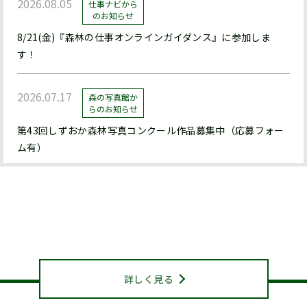
2026.08.05
仕事ナビから
のお知らせ
8/21(金)『森林の仕事オンラインガイダンス』に参加しま
す！
2026.07.17
森の写真館か
らのお知らせ
第43回しずおか森林写真コンクール作品募集中（応募フォー
ム有）
2026.07.17
森の写真館か
らのお知らせ
静岡県山林協会について
【終了】森林写真コンクール/治山・林道等コンクール 受賞作
ABOUT US
品展示中（県立森林公園ﾋﾞｼﾞﾀｰｾﾝﾀｰﾊﾞｰﾄﾞﾋﾟｱ浜北）
詳しく見る
2026.07.15
お知らせ
機関紙『森と人』428号を発行しました