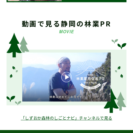
2024.08.13
お知らせ
海外調査・研修支援事業募集要項 策定しました
動画で見る静岡の林業PR
MOVIE
2023.08.03
お知らせ
【重要】令和5年9月末日 堤名板等のご注文取り扱い終了
2021.07.28
お知らせ
ホームページリニューアルのお知らせ
2021.03.16
お知らせ
【会員募集中】静岡県林業研究グループ連絡協議会
「しずおか森林のしごとナビ」チャンネルで見る
2019.04.19
お知らせ