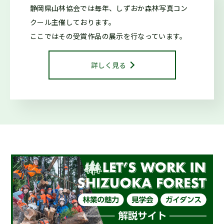
2025.10.29
森の写真館か
静岡県山林協会では毎年、しずおか森林写真コン
らのお知らせ
クール
主催しております。
第42回しずおか森林写真コンクール受賞作品を御紹介します
ここではその受賞作品の展示を行なっています。
2025.10.29
お知らせ
詳しく見る
令和7年度しずおか森林写真コンクール/治山・林道等コンク
ール 表彰式を行いました
2025.01.16
仕事ナビから
のお知らせ
２月開催『シゴトフェア』に林業ブースを出展します！
2024.08.15
お知らせ
海外調査・研修支援事業に係る指定研修等を決定しました