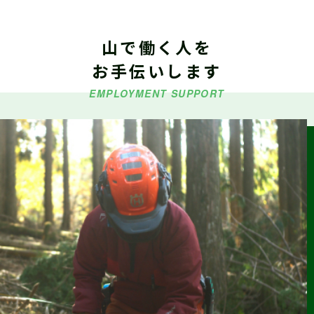
山で働く人を
2026.06.29
仕事ナビから
のお知らせ
お手伝いします
令和８年度「林業就業支援講習」の受講生募集
EMPLOYMENT SUPPORT
2026.06.26
仕事ナビから
のお知らせ
9/5（土）『しずおか森林の仕事見学会（島田市）』参加受付
中（外部サイトに移行します）
2026.06.23
森の写真館か
らのお知らせ
【終了】森林写真コンクール/治山・林道等コンクール 受賞作
品展示中（富士川楽座４F フジヤマギャラリー）