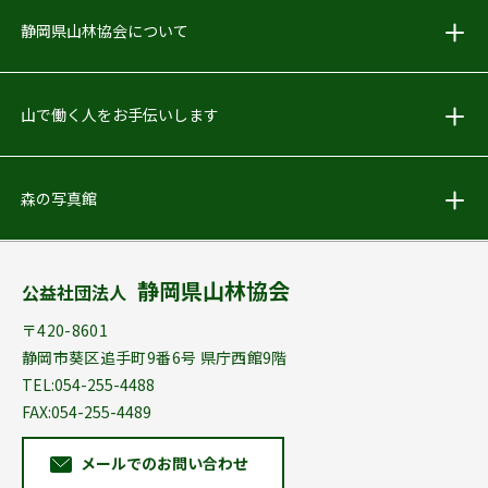
しずおか林業PR動画をアップしました
静岡県山林協会について
2018.05.24
お知らせ
山で働く人をお手伝いします
Facebook始めました！
森の写真館
2018.04.02
お知らせ
｢林地開発許可申請の手引」配布を終了しました
静岡県山林協会
公益社団法人
2012.04.19
お知らせ
〒420-8601
森林･林業のこと何でもご相談ください
静岡市葵区追手町9番6号 県庁西館9階
TEL:054-255-4488
FAX:054-255-4489
メールでのお問い合わせ