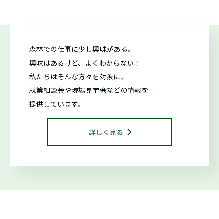
2026.05.26
仕事ナビから
のお知らせ
森林での仕事に少し興味がある。
7/11「しずおか森林の仕事ガイダンス(沼津市)」開催しま
興味はあるけど、よくわからない！
す！（外部サイトに移行します）
私たちはそんな方々を対象に、
就業相談会や現場見学会などの情報を
2026.05.20
森の写真館か
提供しています。
らのお知らせ
【終了】森林写真コンクール 受賞作品展示中（教育会館）
詳しく見る
2026.04.20
お知らせ
【終了】森林写真コンクール/治山・林道等コンクール 受賞作
品展示中（県庁別館21階）
2026.04.13
仕事ナビから
のお知らせ