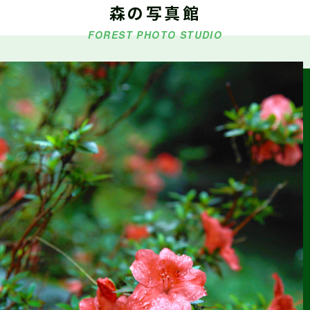
森の写真館
5/9・5/10・5/16『シゴトフェア』に林業ブースを出展します
FOREST PHOTO STUDIO
2026.03.18
森の写真館か
らのお知らせ
【今後の予定】第42回しずおか森林写真コンクール受賞作品
展示
2026.03.15
お知らせ
令和6年度 静岡県林業従事者の就労環境分析調査報告書(概要
版)(令和7年12月作成)を掲載しました
2026.01.22
仕事ナビから
のお知らせ
2/14（土）『静岡まるごと移住フェア』に林業ブースを出展
します