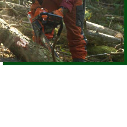
2026.06.08
お知らせ
(6/8改正)令和８年度 林業新規就業者確保促進支援事業実施
要領
2026.06.04
お知らせ
令和8年度 海外調査・研修支援事業に係る指定研修等を決定
しました
2026.06.04
お知らせ
【参加者募集】魅力ある職場を創る林業雇用勉強会（7/31開
催）
2026.06.01
仕事ナビから
のお知らせ
令和８年度「林業の仕事インターンシップ」参加者受付中で
す（外部サイトに移行します）