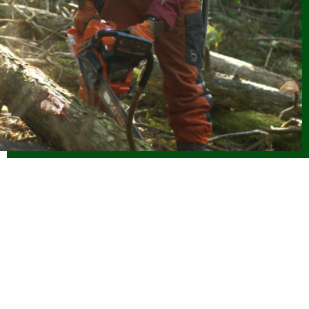
2026.06.08
お知らせ
(6/8改正)令和８年度 林業新規就業者確保促進支援事業実施
要領
2026.06.04
お知らせ
令和8年度 海外調査・研修支援事業に係る指定研修等を決定
しました
2026.06.04
お知らせ
【参加者募集】魅力ある職場を創る林業雇用勉強会（7/31開
催）
2026.06.01
仕事ナビから
のお知らせ
令和８年度「林業の仕事インターンシップ」参加者受付中で
す（外部サイトに移行します）