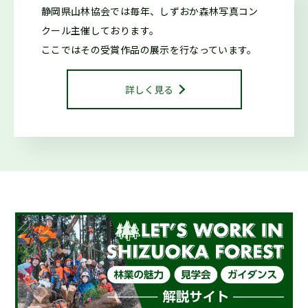
2025.10.29
森の写真館か
静岡県山林協会では毎年、しずおか森林写真コン
らのお知らせ
クール
主催しております。
第42回しずおか森林写真コンクール受賞作品を御紹介します
ここではその受賞作品の展示を行なっています。
2025.10.29
お知らせ
詳しく見る
令和7年度しずおか森林写真コンクール/治山・林道等コンク
ール 表彰式を行いました
2025.01.16
仕事ナビから
のお知らせ
２月開催『シゴトフェア』に林業ブースを出展します！
2024.08.15
お知らせ
海外調査・研修支援事業に係る指定研修等を決定しました