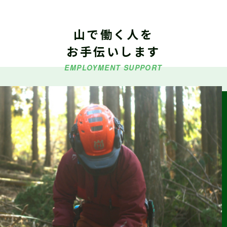
山で働く人を
2026.06.29
仕事ナビから
のお知らせ
お手伝いします
令和８年度「林業就業支援講習」の受講生募集
EMPLOYMENT SUPPORT
2026.06.26
仕事ナビから
のお知らせ
9/5（土）『しずおか森林の仕事見学会（島田市）』参加受付
中（外部サイトに移行します）
2026.06.23
森の写真館か
らのお知らせ
【終了】森林写真コンクール/治山・林道等コンクール 受賞作
品展示中（富士川楽座４F フジヤマギャラリー）