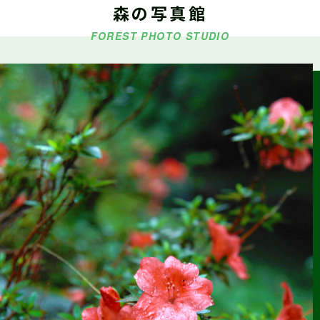
森の写真館
5/9・5/10・5/16『シゴトフェア』に林業ブースを出展します
FOREST PHOTO STUDIO
2026.03.18
森の写真館か
らのお知らせ
【今後の予定】第42回しずおか森林写真コンクール受賞作品
展示
2026.03.15
お知らせ
令和6年度 静岡県林業従事者の就労環境分析調査報告書(概要
版)(令和7年12月作成)を掲載しました
2026.01.22
仕事ナビから
のお知らせ
2/14（土）『静岡まるごと移住フェア』に林業ブースを出展
します