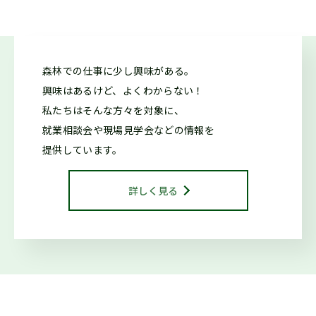
2026.05.26
仕事ナビから
のお知らせ
森林での仕事に少し興味がある。
7/11「しずおか森林の仕事ガイダンス(沼津市)」開催しま
興味はあるけど、よくわからない！
す！（外部サイトに移行します）
私たちはそんな方々を対象に、
就業相談会や現場見学会などの情報を
2026.05.20
森の写真館か
提供しています。
らのお知らせ
【終了】森林写真コンクール 受賞作品展示中（教育会館）
詳しく見る
2026.04.20
お知らせ
【終了】森林写真コンクール/治山・林道等コンクール 受賞作
品展示中（県庁別館21階）
2026.04.13
仕事ナビから
のお知らせ