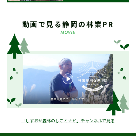
2024.08.13
お知らせ
海外調査・研修支援事業募集要項 策定しました
動画で見る静岡の林業PR
MOVIE
2023.08.03
お知らせ
【重要】令和5年9月末日 堤名板等のご注文取り扱い終了
2021.07.28
お知らせ
ホームページリニューアルのお知らせ
2021.03.16
お知らせ
【会員募集中】静岡県林業研究グループ連絡協議会
「しずおか森林のしごとナビ」チャンネルで見る
2019.04.19
お知らせ