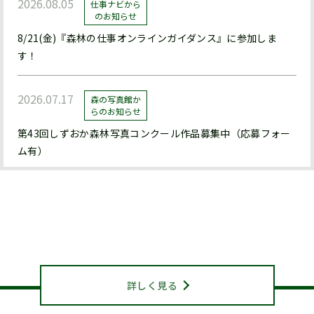
2026.08.05
仕事ナビから
のお知らせ
8/21(金)『森林の仕事オンラインガイダンス』に参加しま
す！
2026.07.17
森の写真館か
らのお知らせ
第43回しずおか森林写真コンクール作品募集中（応募フォー
ム有）
2026.07.17
森の写真館か
らのお知らせ
静岡県山林協会について
【終了】森林写真コンクール/治山・林道等コンクール 受賞作
ABOUT US
品展示中（県立森林公園ﾋﾞｼﾞﾀｰｾﾝﾀｰﾊﾞｰﾄﾞﾋﾟｱ浜北）
詳しく見る
2026.07.15
お知らせ
機関紙『森と人』428号を発行しました