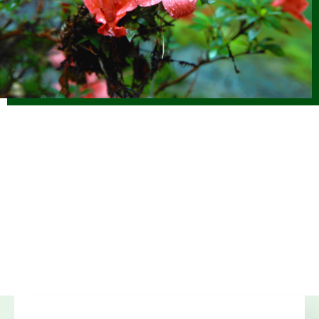
2025.12.17
仕事ナビから
のお知らせ
1/17(土)「しずおか森林の仕事ガイダンス（静岡市）」開催
します（外部サイトに移行します）
2025.12.01
森の写真館か
らのお知らせ
【終了】森林写真コンクール受賞作品展示中（静銀県庁支
店）
2025.11.14
仕事ナビから
のお知らせ
11/23(日) JOIN移住・交流＆地域おこしフェア2025にて 静
岡県林業就業ブースを出展します（外部サイトに移行）