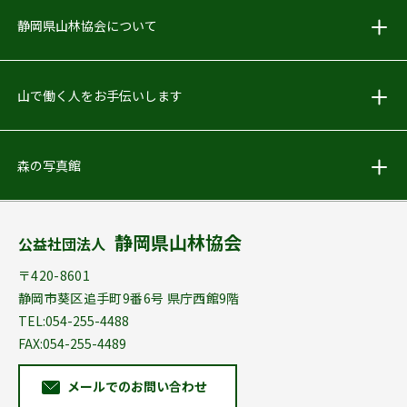
しずおか林業PR動画をアップしました
静岡県山林協会について
2018.05.24
お知らせ
山で働く人をお手伝いします
Facebook始めました！
森の写真館
2018.04.02
お知らせ
｢林地開発許可申請の手引」配布を終了しました
静岡県山林協会
公益社団法人
2012.04.19
お知らせ
〒420-8601
森林･林業のこと何でもご相談ください
静岡市葵区追手町9番6号 県庁西館9階
TEL:054-255-4488
FAX:054-255-4489
メールでのお問い合わせ