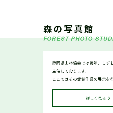
2026.04.13
仕事ナビから
5/
のお知らせ
森の写真館
FOREST PHOTO STUD
2026.03.18
森の写真館か
【
らのお知らせ
静岡県山林協会では毎年、しず
主催しております。
令
2026.03.15
お知らせ
ここではその受賞作品の展示を
し
詳しく見る
2026.01.22
仕事ナビから
2
のお知らせ