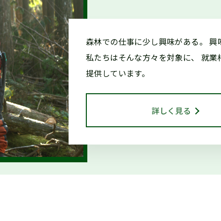
森林での仕事に少し興味がある。
興
和８年度「林業の仕事インターンシップ」参加者受付中です（
私たちはそんな方々を対象に、
就業
提供しています。
/11「しずおか森林の仕事ガイダンス(沼津市)」開催します！
詳しく見る
終了】森林写真コンクール 受賞作品展示中（教育会館）
終了】森林写真コンクール/治山・林道等コンクール 受賞作品