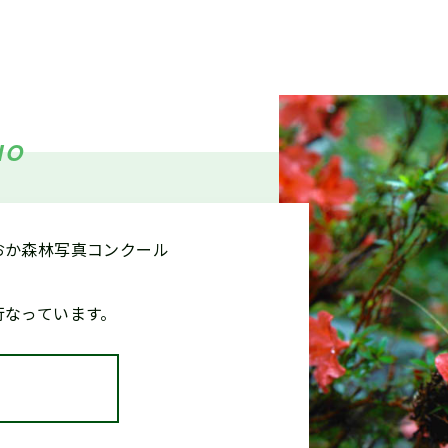
9・5/10・5/16『シゴトフェア』に林業ブースを出展します
IO
今後の予定】第42回しずおか森林写真コンクール受賞作品展
おか森林写真コンクール
和6年度 静岡県林業従事者の就労環境分析調査報告書(概要版)(
行なっています。
た
/14（土）『静岡まるごと移住フェア』に林業ブースを出展し