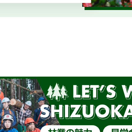
/17(土)「しずおか森林の仕事ガイダンス（静岡市）」開催し
終了】森林写真コンクール受賞作品展示中（静銀県庁支店）
/23(日) JOIN移住・交流＆地域おこしフェア2025にて 
外部サイトに移行）
42回しずおか森林写真コンクール受賞作品を御紹介します