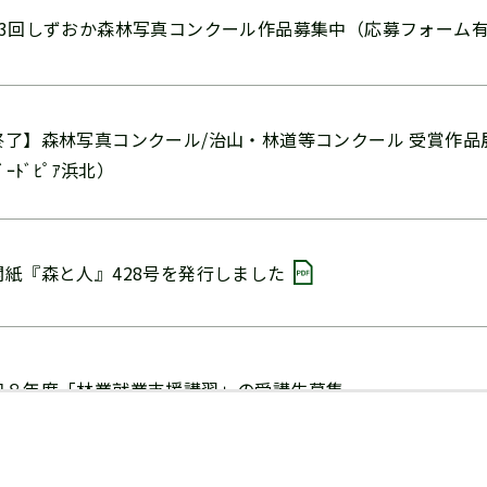
43回しずおか森林写真コンクール作品募集中（応募フォーム
終了】森林写真コンクール/治山・林道等コンクール 受賞作品展示
ﾊﾞｰﾄﾞﾋﾟｱ浜北）
関紙『森と人』428号を発行しました
和８年度「林業就業支援講習」の受講生募集