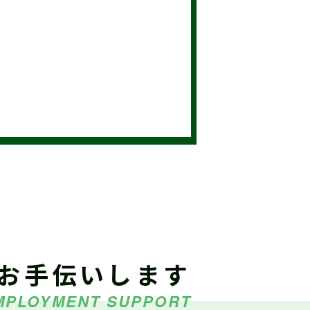
（外部サイトに移行します）
展示中（富士川楽座４F フジ
領
ました
お手伝いします
MPLOYMENT SUPPORT
）