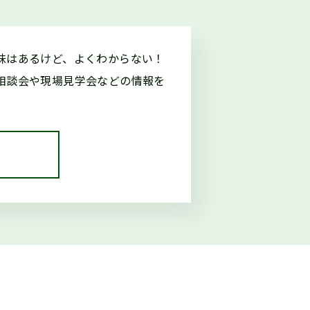
味はあるけど、よくわからない！
外部サイトに移行します）
相談会や現場見学会などの情報を
（外部サイトに移行します）
展示中（県庁別館21階）