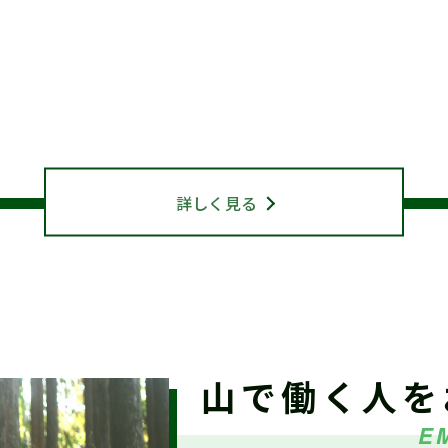
/5（土）『しずおか森林の仕事見学会（島田市）』参加受付中
静岡県山林協会について
ABOUT US
終了】森林写真コンクール/治山・林道等コンクール 受賞作品
マギャラリー）
詳しく見る
6/8改正)令和８年度 林業新規就業者確保促進支援事業実施要
和8年度 海外調査・研修支援事業に係る指定研修等を決定し
山で働く人を
E
参加者募集】魅力ある職場を創る林業雇用勉強会（7/31開催