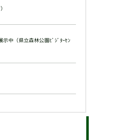
有）
中（県立森林公園ﾋﾞｼﾞﾀｰｾﾝ