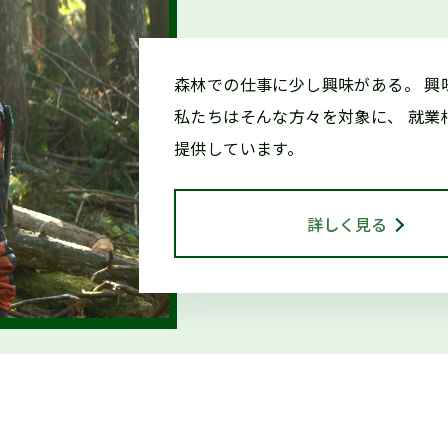
森林での仕事に少し興味がある。
興
和８年度「林業の仕事インターンシップ」参加者受付中です（
私たちはそんな方々を対象に、
就業
提供しています。
/11「しずおか森林の仕事ガイダンス(沼津市)」開催します！
詳しく見る
終了】森林写真コンクール 受賞作品展示中（教育会館）
終了】森林写真コンクール/治山・林道等コンクール 受賞作品