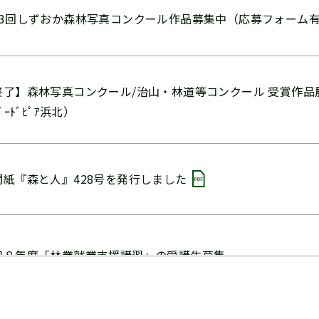
43回しずおか森林写真コンクール作品募集中（応募フォーム
終了】森林写真コンクール/治山・林道等コンクール 受賞作品展示
ﾊﾞｰﾄﾞﾋﾟｱ浜北）
関紙『森と人』428号を発行しました
和８年度「林業就業支援講習」の受講生募集