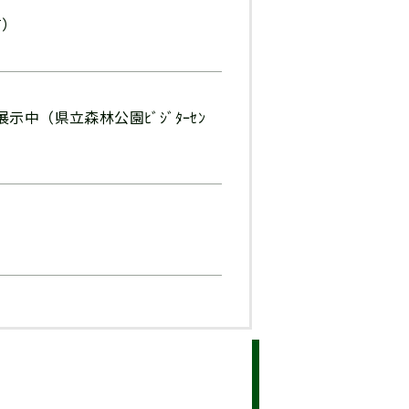
有）
中（県立森林公園ﾋﾞｼﾞﾀｰｾﾝ