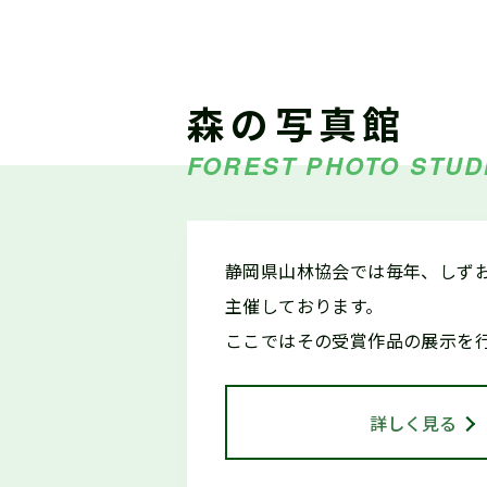
2026.04.13
仕事ナビから
5/
のお知らせ
森の写真館
FOREST PHOTO STUD
2026.03.18
森の写真館か
【
らのお知らせ
静岡県山林協会では毎年、しず
主催しております。
令
2026.03.15
お知らせ
ここではその受賞作品の展示を
し
詳しく見る
2026.01.22
仕事ナビから
2
のお知らせ