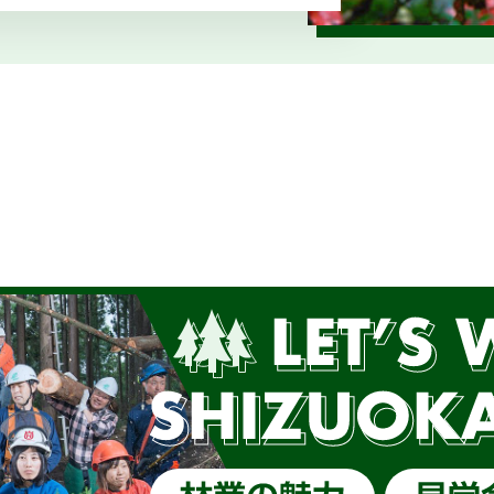
/17(土)「しずおか森林の仕事ガイダンス（静岡市）」開催し
終了】森林写真コンクール受賞作品展示中（静銀県庁支店）
/23(日) JOIN移住・交流＆地域おこしフェア2025にて 
外部サイトに移行）
42回しずおか森林写真コンクール受賞作品を御紹介します