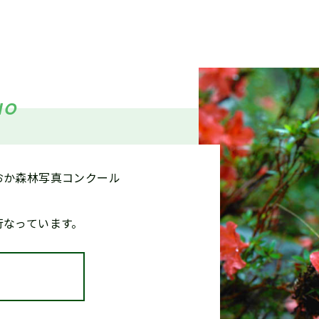
9・5/10・5/16『シゴトフェア』に林業ブースを出展します
IO
今後の予定】第42回しずおか森林写真コンクール受賞作品展
おか森林写真コンクール
和6年度 静岡県林業従事者の就労環境分析調査報告書(概要版)(
行なっています。
た
/14（土）『静岡まるごと移住フェア』に林業ブースを出展し