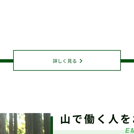
/5（土）『しずおか森林の仕事見学会（島田市）』参加受付中
静岡県山林協会について
ABOUT US
終了】森林写真コンクール/治山・林道等コンクール 受賞作品
マギャラリー）
詳しく見る
6/8改正)令和８年度 林業新規就業者確保促進支援事業実施要
和8年度 海外調査・研修支援事業に係る指定研修等を決定し
山で働く人を
E
参加者募集】魅力ある職場を創る林業雇用勉強会（7/31開催