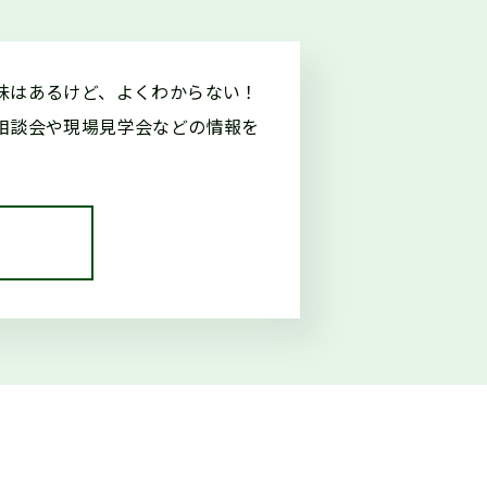
味はあるけど、よくわからない！
外部サイトに移行します）
相談会や現場見学会などの情報を
（外部サイトに移行します）
展示中（県庁別館21階）