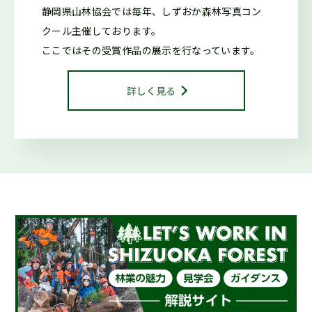
2025.10.29
森の写真館か
静岡県山林協会では毎年、しずおか森林写真コン
らのお知らせ
クール
主催しております。
第42回しずおか森林写真コンクール受賞作品を御紹介します
ここではその受賞作品の展示を行なっています。
2025.10.29
お知らせ
詳しく見る
令和7年度しずおか森林写真コンクール/治山・林道等コンク
ール 表彰式を行いました
2025.01.16
仕事ナビから
のお知らせ
２月開催『シゴトフェア』に林業ブースを出展します！
2024.08.15
お知らせ
海外調査・研修支援事業に係る指定研修等を決定しました