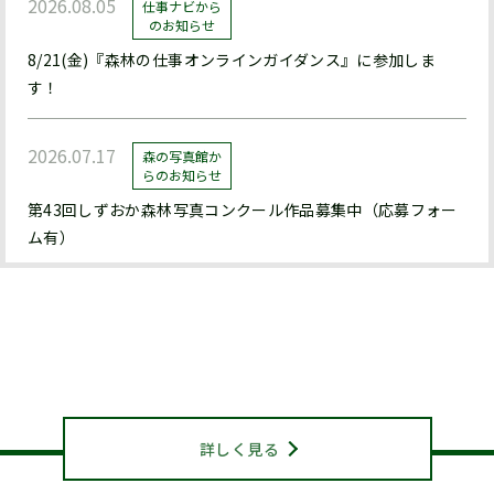
2026.08.05
仕事ナビから
のお知らせ
8/21(金)『森林の仕事オンラインガイダンス』に参加しま
す！
2026.07.17
森の写真館か
らのお知らせ
第43回しずおか森林写真コンクール作品募集中（応募フォー
ム有）
2026.07.17
森の写真館か
らのお知らせ
静岡県山林協会について
【終了】森林写真コンクール/治山・林道等コンクール 受賞作
ABOUT US
品展示中（県立森林公園ﾋﾞｼﾞﾀｰｾﾝﾀｰﾊﾞｰﾄﾞﾋﾟｱ浜北）
詳しく見る
2026.07.15
お知らせ
機関紙『森と人』428号を発行しました