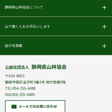
しずおか林業PR動画をアップしました
静岡県山林協会について
2018.05.24
お知らせ
山で働く人をお手伝いします
Facebook始めました！
森の写真館
2018.04.02
お知らせ
｢林地開発許可申請の手引」配布を終了しました
静岡県山林協会
公益社団法人
2012.04.19
お知らせ
〒420-8601
森林･林業のこと何でもご相談ください
静岡市葵区追手町9番6号 県庁西館9階
TEL:054-255-4488
FAX:054-255-4489
メールでのお問い合わせ