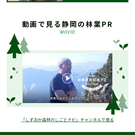
2024.08.13
お知らせ
海外調査・研修支援事業募集要項 策定しました
動画で見る静岡の林業PR
MOVIE
2023.08.03
お知らせ
【重要】令和5年9月末日 堤名板等のご注文取り扱い終了
2021.07.28
お知らせ
ホームページリニューアルのお知らせ
2021.03.16
お知らせ
【会員募集中】静岡県林業研究グループ連絡協議会
「しずおか森林のしごとナビ」チャンネルで見る
2019.04.19
お知らせ