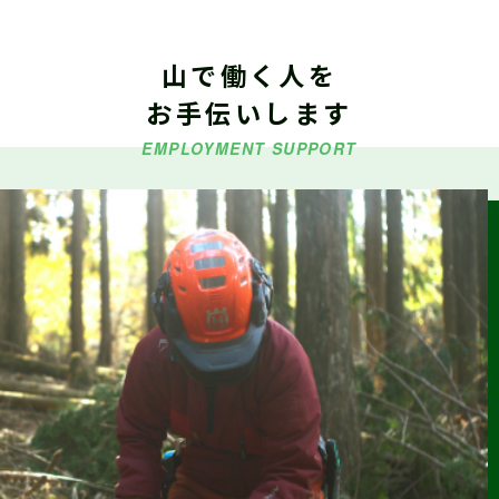
山で働く人を
2026.06.29
仕事ナビから
のお知らせ
お手伝いします
令和８年度「林業就業支援講習」の受講生募集
EMPLOYMENT SUPPORT
2026.06.26
仕事ナビから
のお知らせ
9/5（土）『しずおか森林の仕事見学会（島田市）』参加受付
中（外部サイトに移行します）
2026.06.23
森の写真館か
らのお知らせ
【終了】森林写真コンクール/治山・林道等コンクール 受賞作
品展示中（富士川楽座４F フジヤマギャラリー）