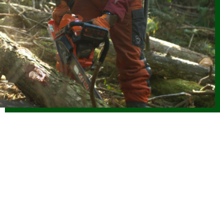
2026.06.08
お知らせ
(6/8改正)令和８年度 林業新規就業者確保促進支援事業実施
要領
2026.06.04
お知らせ
令和8年度 海外調査・研修支援事業に係る指定研修等を決定
しました
2026.06.04
お知らせ
【参加者募集】魅力ある職場を創る林業雇用勉強会（7/31開
催）
2026.06.01
仕事ナビから
のお知らせ
令和８年度「林業の仕事インターンシップ」参加者受付中で
す（外部サイトに移行します）