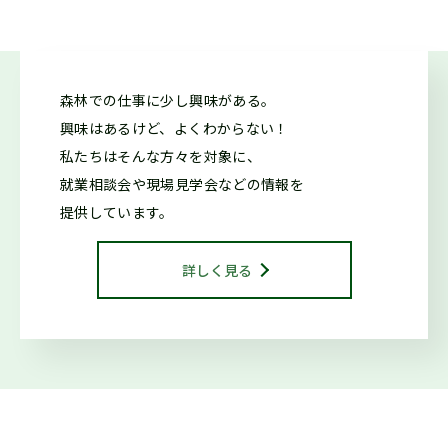
2026.05.26
仕事ナビから
のお知らせ
森林での仕事に少し興味がある。
7/11「しずおか森林の仕事ガイダンス(沼津市)」開催しま
興味はあるけど、よくわからない！
す！（外部サイトに移行します）
私たちはそんな方々を対象に、
就業相談会や現場見学会などの情報を
2026.05.20
森の写真館か
提供しています。
らのお知らせ
【終了】森林写真コンクール 受賞作品展示中（教育会館）
詳しく見る
2026.04.20
お知らせ
【終了】森林写真コンクール/治山・林道等コンクール 受賞作
品展示中（県庁別館21階）
2026.04.13
仕事ナビから
のお知らせ