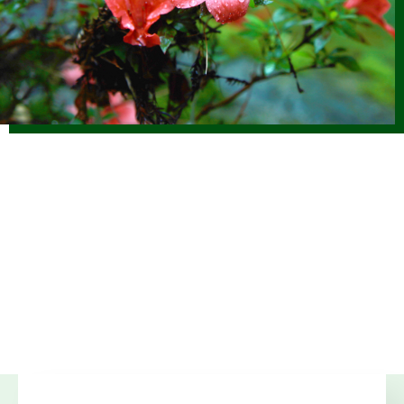
2025.12.17
仕事ナビから
のお知らせ
1/17(土)「しずおか森林の仕事ガイダンス（静岡市）」開催
します（外部サイトに移行します）
2025.12.01
森の写真館か
らのお知らせ
【終了】森林写真コンクール受賞作品展示中（静銀県庁支
店）
2025.11.14
仕事ナビから
のお知らせ
11/23(日) JOIN移住・交流＆地域おこしフェア2025にて 静
岡県林業就業ブースを出展します（外部サイトに移行）