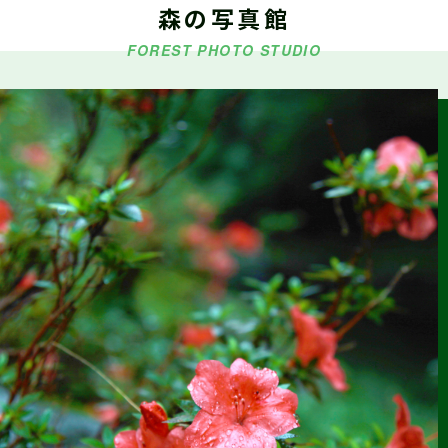
森の写真館
5/9・5/10・5/16『シゴトフェア』に林業ブースを出展します
FOREST PHOTO STUDIO
2026.03.18
森の写真館か
らのお知らせ
【今後の予定】第42回しずおか森林写真コンクール受賞作品
展示
2026.03.15
お知らせ
令和6年度 静岡県林業従事者の就労環境分析調査報告書(概要
版)(令和7年12月作成)を掲載しました
2026.01.22
仕事ナビから
のお知らせ
2/14（土）『静岡まるごと移住フェア』に林業ブースを出展
します