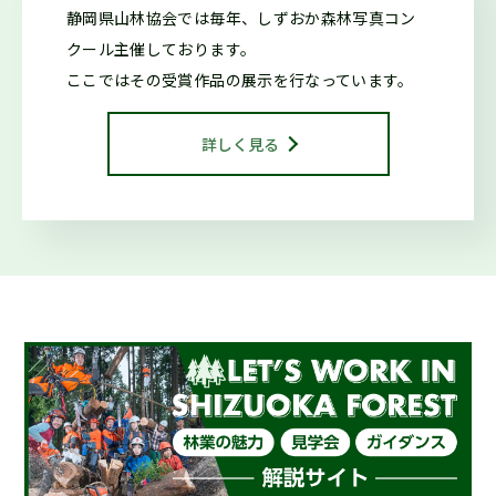
2025.10.29
森の写真館か
静岡県山林協会では毎年、しずおか森林写真コン
らのお知らせ
クール
主催しております。
第42回しずおか森林写真コンクール受賞作品を御紹介します
ここではその受賞作品の展示を行なっています。
2025.10.29
お知らせ
詳しく見る
令和7年度しずおか森林写真コンクール/治山・林道等コンク
ール 表彰式を行いました
2025.01.16
仕事ナビから
のお知らせ
２月開催『シゴトフェア』に林業ブースを出展します！
2024.08.15
お知らせ
海外調査・研修支援事業に係る指定研修等を決定しました