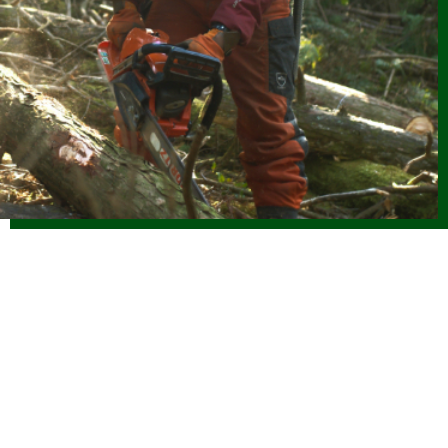
2026.06.08
お知らせ
(6/8改正)令和８年度 林業新規就業者確保促進支援事業実施
要領
2026.06.04
お知らせ
令和8年度 海外調査・研修支援事業に係る指定研修等を決定
しました
2026.06.04
お知らせ
【参加者募集】魅力ある職場を創る林業雇用勉強会（7/31開
催）
2026.06.01
仕事ナビから
のお知らせ
令和８年度「林業の仕事インターンシップ」参加者受付中で
す（外部サイトに移行します）