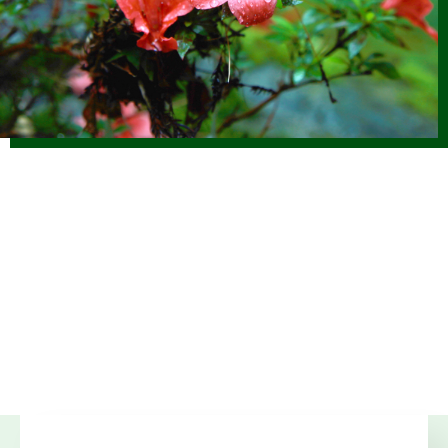
2025.12.17
仕事ナビから
のお知らせ
1/17(土)「しずおか森林の仕事ガイダンス（静岡市）」開催
します（外部サイトに移行します）
2025.12.01
森の写真館か
らのお知らせ
【終了】森林写真コンクール受賞作品展示中（静銀県庁支
店）
2025.11.14
仕事ナビから
のお知らせ
11/23(日) JOIN移住・交流＆地域おこしフェア2025にて 静
岡県林業就業ブースを出展します（外部サイトに移行）