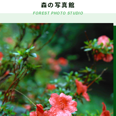
森の写真館
5/9・5/10・5/16『シゴトフェア』に林業ブースを出展します
FOREST PHOTO STUDIO
2026.03.18
森の写真館か
らのお知らせ
【今後の予定】第42回しずおか森林写真コンクール受賞作品
展示
2026.03.15
お知らせ
令和6年度 静岡県林業従事者の就労環境分析調査報告書(概要
版)(令和7年12月作成)を掲載しました
2026.01.22
仕事ナビから
のお知らせ
2/14（土）『静岡まるごと移住フェア』に林業ブースを出展
します