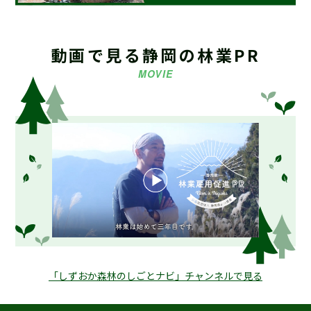
2024.08.13
お知らせ
海外調査・研修支援事業募集要項 策定しました
動画で見る静岡の林業PR
MOVIE
2023.08.03
お知らせ
【重要】令和5年9月末日 堤名板等のご注文取り扱い終了
2021.07.28
お知らせ
ホームページリニューアルのお知らせ
2021.03.16
お知らせ
【会員募集中】静岡県林業研究グループ連絡協議会
「しずおか森林のしごとナビ」チャンネルで見る
2019.04.19
お知らせ