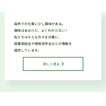
2026.05.26
仕事ナビから
のお知らせ
森林での仕事に少し興味がある。
7/11「しずおか森林の仕事ガイダンス(沼津市)」開催しま
興味はあるけど、よくわからない！
す！（外部サイトに移行します）
私たちはそんな方々を対象に、
就業相談会や現場見学会などの情報を
2026.05.20
森の写真館か
提供しています。
らのお知らせ
【終了】森林写真コンクール 受賞作品展示中（教育会館）
詳しく見る
2026.04.20
お知らせ
【終了】森林写真コンクール/治山・林道等コンクール 受賞作
品展示中（県庁別館21階）
2026.04.13
仕事ナビから
のお知らせ