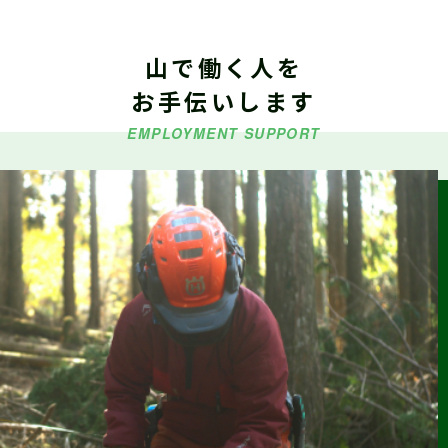
山で働く人を
2026.06.29
仕事ナビから
のお知らせ
お手伝いします
令和８年度「林業就業支援講習」の受講生募集
EMPLOYMENT SUPPORT
2026.06.26
仕事ナビから
のお知らせ
9/5（土）『しずおか森林の仕事見学会（島田市）』参加受付
中（外部サイトに移行します）
2026.06.23
森の写真館か
らのお知らせ
【終了】森林写真コンクール/治山・林道等コンクール 受賞作
品展示中（富士川楽座４F フジヤマギャラリー）