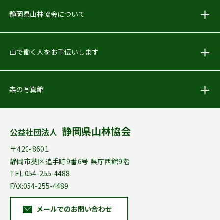
しずおか林業PR動画をアップしました
静岡県山林協会について
2018.05.24
お知らせ
山で働く人をお手伝いします
Facebook始めました！
森の写真館
2018.04.02
お知らせ
｢林地開発許可申請の手引」配布を終了しました
静岡県山林協会
公益社団法人
2012.04.19
お知らせ
〒420-8601
森林･林業のこと何でもご相談ください
静岡市葵区追手町9番6号 県庁西館9階
TEL:054-255-4488
FAX:054-255-4489
メールでのお問い合わせ