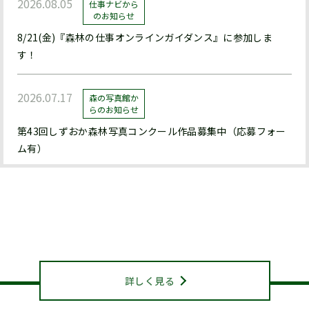
2026.08.05
仕事ナビから
のお知らせ
8/21(金)『森林の仕事オンラインガイダンス』に参加しま
す！
2026.07.17
森の写真館か
らのお知らせ
第43回しずおか森林写真コンクール作品募集中（応募フォー
ム有）
2026.07.17
森の写真館か
らのお知らせ
静岡県山林協会について
【終了】森林写真コンクール/治山・林道等コンクール 受賞作
ABOUT US
品展示中（県立森林公園ﾋﾞｼﾞﾀｰｾﾝﾀｰﾊﾞｰﾄﾞﾋﾟｱ浜北）
詳しく見る
2026.07.15
お知らせ
機関紙『森と人』428号を発行しました