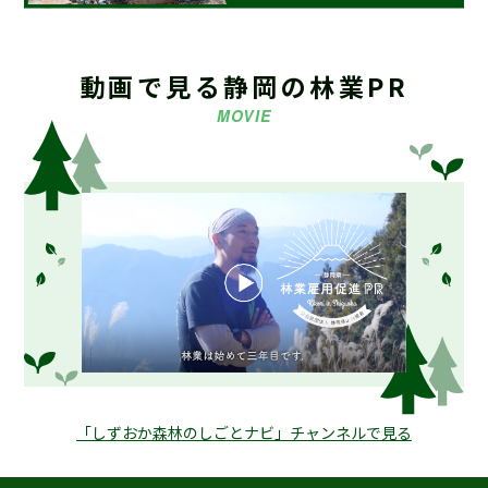
2024.08.13
お知らせ
海外調査・研修支援事業募集要項 策定しました
動画で見る静岡の林業PR
MOVIE
2023.08.03
お知らせ
【重要】令和5年9月末日 堤名板等のご注文取り扱い終了
2021.07.28
お知らせ
ホームページリニューアルのお知らせ
2021.03.16
お知らせ
【会員募集中】静岡県林業研究グループ連絡協議会
「しずおか森林のしごとナビ」チャンネルで見る
2019.04.19
お知らせ