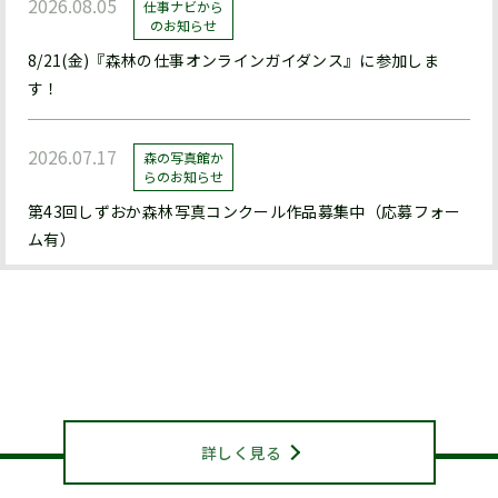
2026.08.05
仕事ナビから
のお知らせ
8/21(金)『森林の仕事オンラインガイダンス』に参加しま
す！
2026.07.17
森の写真館か
らのお知らせ
第43回しずおか森林写真コンクール作品募集中（応募フォー
ム有）
2026.07.17
森の写真館か
らのお知らせ
静岡県山林協会について
【終了】森林写真コンクール/治山・林道等コンクール 受賞作
ABOUT US
品展示中（県立森林公園ﾋﾞｼﾞﾀｰｾﾝﾀｰﾊﾞｰﾄﾞﾋﾟｱ浜北）
詳しく見る
2026.07.15
お知らせ
機関紙『森と人』428号を発行しました