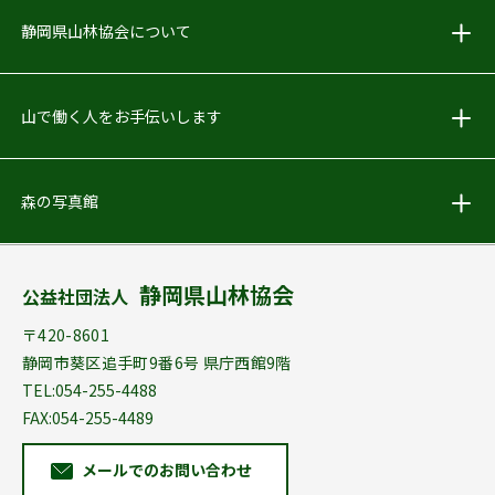
しずおか林業PR動画をアップしました
静岡県山林協会について
2018.05.24
お知らせ
山で働く人をお手伝いします
Facebook始めました！
森の写真館
2018.04.02
お知らせ
｢林地開発許可申請の手引」配布を終了しました
静岡県山林協会
公益社団法人
2012.04.19
お知らせ
〒420-8601
森林･林業のこと何でもご相談ください
静岡市葵区追手町9番6号 県庁西館9階
TEL:054-255-4488
FAX:054-255-4489
メールでのお問い合わせ