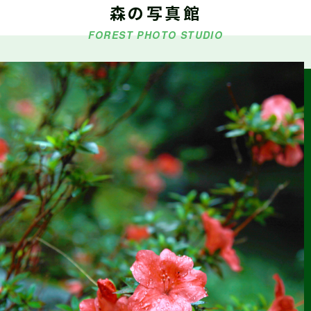
森の写真館
5/9・5/10・5/16『シゴトフェア』に林業ブースを出展します
FOREST PHOTO STUDIO
2026.03.18
森の写真館か
らのお知らせ
【今後の予定】第42回しずおか森林写真コンクール受賞作品
展示
2026.03.15
お知らせ
令和6年度 静岡県林業従事者の就労環境分析調査報告書(概要
版)(令和7年12月作成)を掲載しました
2026.01.22
仕事ナビから
のお知らせ
2/14（土）『静岡まるごと移住フェア』に林業ブースを出展
します