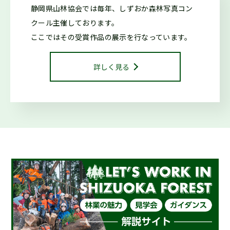
2025.10.29
森の写真館か
静岡県山林協会では毎年、しずおか森林写真コン
らのお知らせ
クール
主催しております。
第42回しずおか森林写真コンクール受賞作品を御紹介します
ここではその受賞作品の展示を行なっています。
2025.10.29
お知らせ
詳しく見る
令和7年度しずおか森林写真コンクール/治山・林道等コンク
ール 表彰式を行いました
2025.01.16
仕事ナビから
のお知らせ
２月開催『シゴトフェア』に林業ブースを出展します！
2024.08.15
お知らせ
海外調査・研修支援事業に係る指定研修等を決定しました