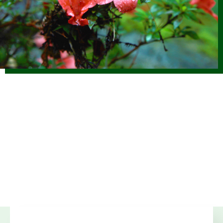
2025.12.17
仕事ナビから
のお知らせ
1/17(土)「しずおか森林の仕事ガイダンス（静岡市）」開催
します（外部サイトに移行します）
2025.12.01
森の写真館か
らのお知らせ
【終了】森林写真コンクール受賞作品展示中（静銀県庁支
店）
2025.11.14
仕事ナビから
のお知らせ
11/23(日) JOIN移住・交流＆地域おこしフェア2025にて 静
岡県林業就業ブースを出展します（外部サイトに移行）