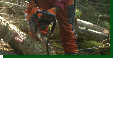
2026.06.08
お知らせ
(6/8改正)令和８年度 林業新規就業者確保促進支援事業実施
要領
2026.06.04
お知らせ
令和8年度 海外調査・研修支援事業に係る指定研修等を決定
しました
2026.06.04
お知らせ
【参加者募集】魅力ある職場を創る林業雇用勉強会（7/31開
催）
2026.06.01
仕事ナビから
のお知らせ
令和８年度「林業の仕事インターンシップ」参加者受付中で
す（外部サイトに移行します）