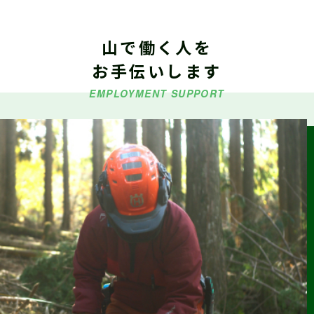
山で働く人を
2026.06.29
仕事ナビから
のお知らせ
お手伝いします
令和８年度「林業就業支援講習」の受講生募集
EMPLOYMENT SUPPORT
2026.06.26
仕事ナビから
のお知らせ
9/5（土）『しずおか森林の仕事見学会（島田市）』参加受付
中（外部サイトに移行します）
2026.06.23
森の写真館か
らのお知らせ
【終了】森林写真コンクール/治山・林道等コンクール 受賞作
品展示中（富士川楽座４F フジヤマギャラリー）