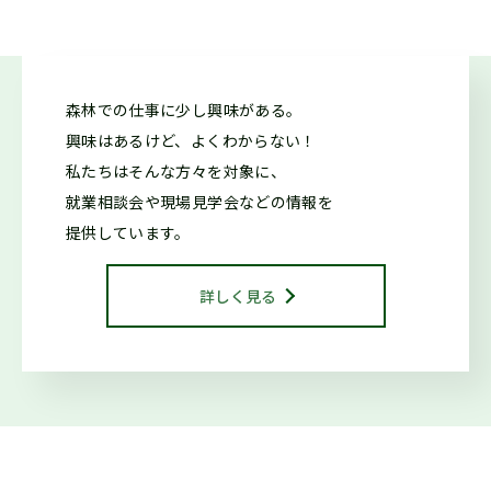
2026.05.26
仕事ナビから
のお知らせ
森林での仕事に少し興味がある。
7/11「しずおか森林の仕事ガイダンス(沼津市)」開催しま
興味はあるけど、よくわからない！
す！（外部サイトに移行します）
私たちはそんな方々を対象に、
就業相談会や現場見学会などの情報を
2026.05.20
森の写真館か
提供しています。
らのお知らせ
【終了】森林写真コンクール 受賞作品展示中（教育会館）
詳しく見る
2026.04.20
お知らせ
【終了】森林写真コンクール/治山・林道等コンクール 受賞作
品展示中（県庁別館21階）
2026.04.13
仕事ナビから
のお知らせ