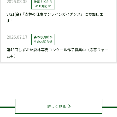
2026.08.05
仕事ナビから
のお知らせ
8/21(金)『森林の仕事オンラインガイダンス』に参加しま
す！
2026.07.17
森の写真館か
らのお知らせ
第43回しずおか森林写真コンクール作品募集中（応募フォー
ム有）
2026.07.17
森の写真館か
らのお知らせ
静岡県山林協会について
【終了】森林写真コンクール/治山・林道等コンクール 受賞作
ABOUT US
品展示中（県立森林公園ﾋﾞｼﾞﾀｰｾﾝﾀｰﾊﾞｰﾄﾞﾋﾟｱ浜北）
詳しく見る
2026.07.15
お知らせ
機関紙『森と人』428号を発行しました