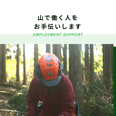
山で働く人を
2026.06.29
仕事ナビから
のお知らせ
お手伝いします
令和８年度「林業就業支援講習」の受講生募集
EMPLOYMENT SUPPORT
2026.06.26
仕事ナビから
のお知らせ
9/5（土）『しずおか森林の仕事見学会（島田市）』参加受付
中（外部サイトに移行します）
2026.06.23
森の写真館か
らのお知らせ
【終了】森林写真コンクール/治山・林道等コンクール 受賞作
品展示中（富士川楽座４F フジヤマギャラリー）