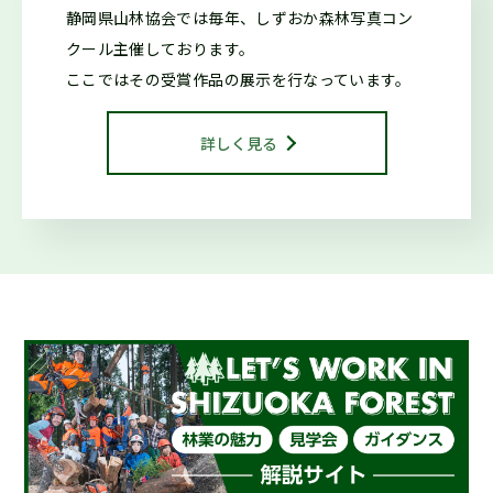
2025.10.29
森の写真館か
静岡県山林協会では毎年、しずおか森林写真コン
らのお知らせ
クール
主催しております。
第42回しずおか森林写真コンクール受賞作品を御紹介します
ここではその受賞作品の展示を行なっています。
2025.10.29
お知らせ
詳しく見る
令和7年度しずおか森林写真コンクール/治山・林道等コンク
ール 表彰式を行いました
2025.01.16
仕事ナビから
のお知らせ
２月開催『シゴトフェア』に林業ブースを出展します！
2024.08.15
お知らせ
海外調査・研修支援事業に係る指定研修等を決定しました