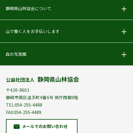
しずおか林業PR動画をアップしました
静岡県山林協会について
2018.05.24
お知らせ
山で働く人をお手伝いします
Facebook始めました！
森の写真館
2018.04.02
お知らせ
｢林地開発許可申請の手引」配布を終了しました
静岡県山林協会
公益社団法人
2012.04.19
お知らせ
〒420-8601
森林･林業のこと何でもご相談ください
静岡市葵区追手町9番6号 県庁西館9階
TEL:054-255-4488
FAX:054-255-4489
メールでのお問い合わせ