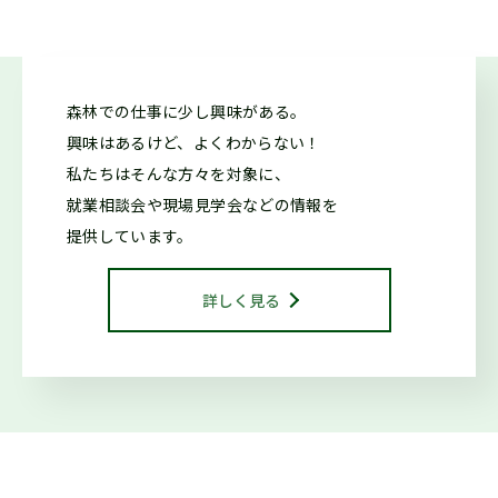
2026.05.26
仕事ナビから
のお知らせ
森林での仕事に少し興味がある。
7/11「しずおか森林の仕事ガイダンス(沼津市)」開催しま
興味はあるけど、よくわからない！
す！（外部サイトに移行します）
私たちはそんな方々を対象に、
就業相談会や現場見学会などの情報を
2026.05.20
森の写真館か
提供しています。
らのお知らせ
【終了】森林写真コンクール 受賞作品展示中（教育会館）
詳しく見る
2026.04.20
お知らせ
【終了】森林写真コンクール/治山・林道等コンクール 受賞作
品展示中（県庁別館21階）
2026.04.13
仕事ナビから
のお知らせ