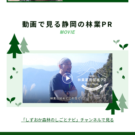
2024.08.13
お知らせ
海外調査・研修支援事業募集要項 策定しました
動画で見る静岡の林業PR
MOVIE
2023.08.03
お知らせ
【重要】令和5年9月末日 堤名板等のご注文取り扱い終了
2021.07.28
お知らせ
ホームページリニューアルのお知らせ
2021.03.16
お知らせ
【会員募集中】静岡県林業研究グループ連絡協議会
「しずおか森林のしごとナビ」チャンネルで見る
2019.04.19
お知らせ