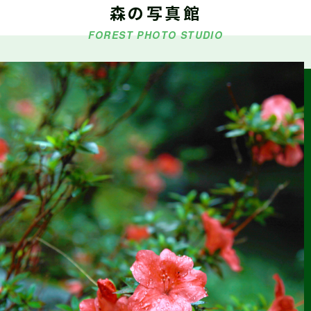
森の写真館
5/9・5/10・5/16『シゴトフェア』に林業ブースを出展します
FOREST PHOTO STUDIO
2026.03.18
森の写真館か
らのお知らせ
【今後の予定】第42回しずおか森林写真コンクール受賞作品
展示
2026.03.15
お知らせ
令和6年度 静岡県林業従事者の就労環境分析調査報告書(概要
版)(令和7年12月作成)を掲載しました
2026.01.22
仕事ナビから
のお知らせ
2/14（土）『静岡まるごと移住フェア』に林業ブースを出展
します