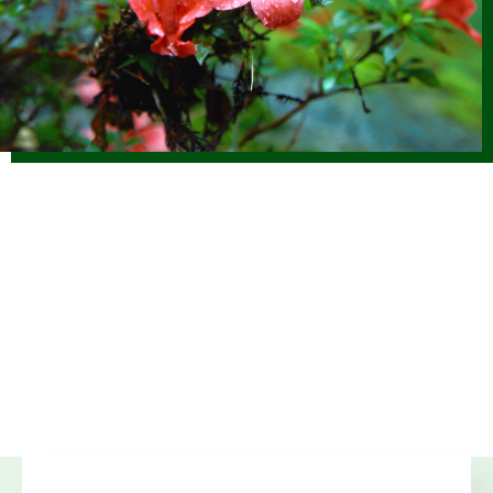
2025.12.17
仕事ナビから
のお知らせ
1/17(土)「しずおか森林の仕事ガイダンス（静岡市）」開催
します（外部サイトに移行します）
2025.12.01
森の写真館か
らのお知らせ
【終了】森林写真コンクール受賞作品展示中（静銀県庁支
店）
2025.11.14
仕事ナビから
のお知らせ
11/23(日) JOIN移住・交流＆地域おこしフェア2025にて 静
岡県林業就業ブースを出展します（外部サイトに移行）