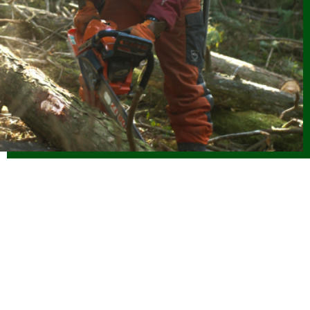
2026.06.08
お知らせ
(6/8改正)令和８年度 林業新規就業者確保促進支援事業実施
要領
2026.06.04
お知らせ
令和8年度 海外調査・研修支援事業に係る指定研修等を決定
しました
2026.06.04
お知らせ
【参加者募集】魅力ある職場を創る林業雇用勉強会（7/31開
催）
2026.06.01
仕事ナビから
のお知らせ
令和８年度「林業の仕事インターンシップ」参加者受付中で
す（外部サイトに移行します）